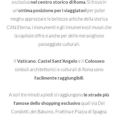
esclusiva
nel centro storico di Roma
. Si trova in
un'
ottima posizione per i viaggiatori
per poter
meglio apprezzare le bellezze antiche della storica
Città Eterna, i monumenti e gli innumerevoli musei che
la capitale offre o anche per delle meravigliose
passeggiate culturali.
Il
Vaticano
,
Castel Sant’Angelo
e il
Colosseo
simboli architettonici e culturali di Roma sono
facilmente raggiungibili
.
A soli tre minuti a piedi si raggiungono
le strade più
famose dello shopping esclusivo
quali via Dei
Condotti, del Babuino, Frattina e Piazza di Spagna.